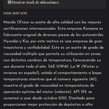
Mostrar stock de ubicaciones
DESCRIPCIÓN
Mando Ofrece su aceite de alta calidad con las mejores
certificaciones internacionales. Esta empresa Koreana es
fabricante original de diversas piezas de los automóviles
Hyundai y Kia, por este motivo es una empresa de gran
trayectoria y confiabilidad. Este es un aceite de grado de
viscosidad múltiple que permite su utilización en zonas
con distintos cambios de temperatura, favoreciendo su
uso durante todo el año. SAE 10W40: La W (Winter o
invierno en español), señala el comportamiento a bajas
temperaturas mientras que el número siguiente (40),
muestra el grado de viscosidad en temperaturas de
operación optima del motor (caliente). API SN: se
comenzó a usar desde octubre 2010. Diseñado para
proporcionar mejor protección de depósitos a alta