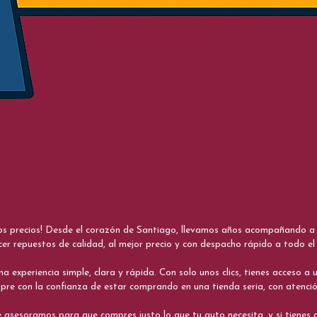
nos precios! Desde el corazón de Santiago, llevamos años acompañando a me
cer repuestos de calidad, al mejor precio y con despacho rápido a todo el 
xperiencia simple, clara y rápida. Con solo unos clics, tienes acceso a un
re con la confianza de estar comprando en una tienda seria, con atenci
 asesoramos para que compres justo lo que tu auto necesita, y si tiene