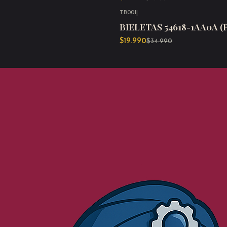
TB001
|
-43%
OFF
BIELETAS 54618-1AA0A 
$19.990
$34.990