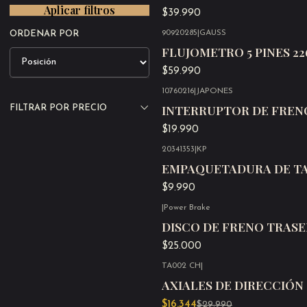
Aplicar filtros
$39.990
90920285
|
GAUSS
ORDENAR POR
FLUJOMETRO 5 PINES 22
$59.990
10760216
|
JAPONES
INTERRUPTOR DE FRENO 
FILTRAR POR PRECIO
$19.990
20341353
|
KP
EMPAQUETADURA DE TAP
$9.990
|
Power Brake
DISCO DE FRENO TRASE
$25.000
TA002 CH
|
-46%
OFF
AXIALES DE DIRECCIÓN 
$16.344
$29.990