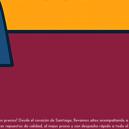
nos precios! Desde el corazón de Santiago, llevamos años acompañando a me
cer repuestos de calidad, al mejor precio y con despacho rápido a todo el 