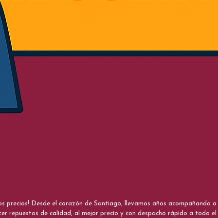
nos precios! Desde el corazón de Santiago, llevamos años acompañando a me
cer repuestos de calidad, al mejor precio y con despacho rápido a todo el 