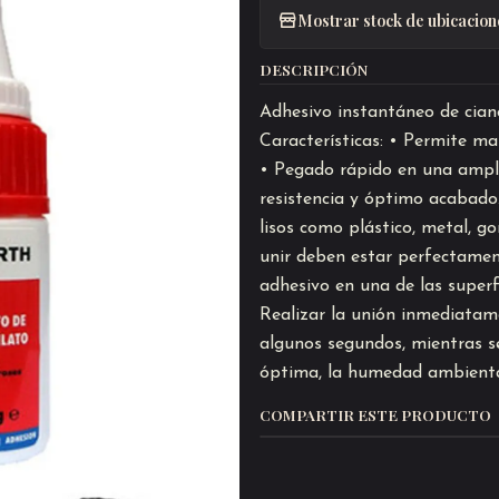
Mostrar stock de ubicacion
DESCRIPCIÓN
Adhesivo instantáneo de ciano
Características: • Permite ma
• Pegado rápido en una ampli
resistencia y óptimo acabado
lisos como plástico, metal, go
unir deben estar perfectamen
adhesivo en una de las superf
Realizar la unión inmediatame
algunos segundos, mientras se
óptima, la humedad ambienta
COMPARTIR ESTE PRODUCTO