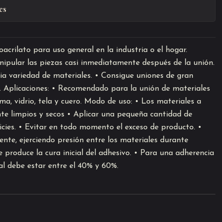
es
acrilato para uso general en la industria o el hogar.
nipular las piezas casi inmediatamente después de la unión.
a variedad de materiales. • Consigue uniones de gran
. Aplicaciones: • Recomendado para la unión de materiales
ma, vidrio, tela y cuero. Modo de uso: • Los materiales a
te limpios y secos • Aplicar una pequeña cantidad de
icies. • Evitar en todo momento el exceso de producto. •
nte, ejerciendo presión entre los materiales durante
 produce la cura inicial del adhesivo. • Para una adherencia
l debe estar entre el 40% y 60%.