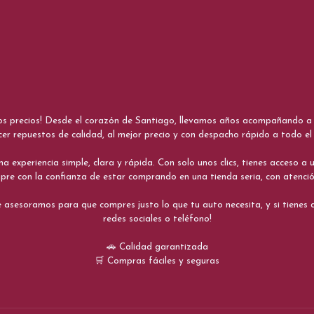
nos precios! Desde el corazón de Santiago, llevamos años acompañando a me
cer repuestos de calidad, al mejor precio y con despacho rápido a todo el 
xperiencia simple, clara y rápida. Con solo unos clics, tienes acceso a un
re con la confianza de estar comprando en una tienda seria, con atenci
 asesoramos para que compres justo lo que tu auto necesita, y si tiene
redes sociales o teléfono!
🚗 Calidad garantizada
🛒 Compras fáciles y seguras