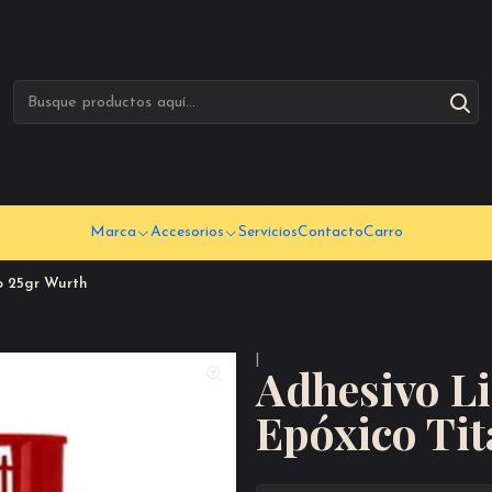
Marca
Accesorios
Servicios
Contacto
Carro
o 25gr Wurth
|
Adhesivo Li
Epóxico Ti