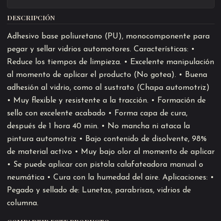
DESCRIPCIÓN
Adhesivo base poliuretano (PU), monocomponente para
pegar y sellar vidrios automotores. Características: •
Reduce los tiempos de limpieza. • Excelente manipulación
al momento de aplicar el producto (No gotea). • Buena
adhesión al vidrio, como al sustrato (Chapa automotriz)
• Muy flexible y resistente a la tracción. • Formación de
sello con excelente acabado • Forma capa de cura,
después de 1 hora 40 min. • No mancha ni ataca la
pintura automotriz • Bajo contenido de disolvente, 98%
de material activo • Muy bajo olor al momento de aplicar
• Se puede aplicar con pistola calafateadora manual o
neumática • Cura con la humedad del aire. Aplicaciones: •
Pegado y sellado de: Lunetas, parabrisas, vidrios de
columna.