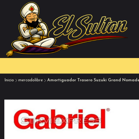
Inicio
mercadolibre
Amortiguador Trasero Suzuki Grand Nomade