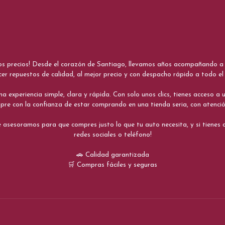
nos precios! Desde el corazón de Santiago, llevamos años acompañando a me
cer repuestos de calidad, al mejor precio y con despacho rápido a todo el 
xperiencia simple, clara y rápida. Con solo unos clics, tienes acceso a un
re con la confianza de estar comprando en una tienda seria, con atenci
 asesoramos para que compres justo lo que tu auto necesita, y si tiene
redes sociales o teléfono!
🚗 Calidad garantizada
🛒 Compras fáciles y seguras