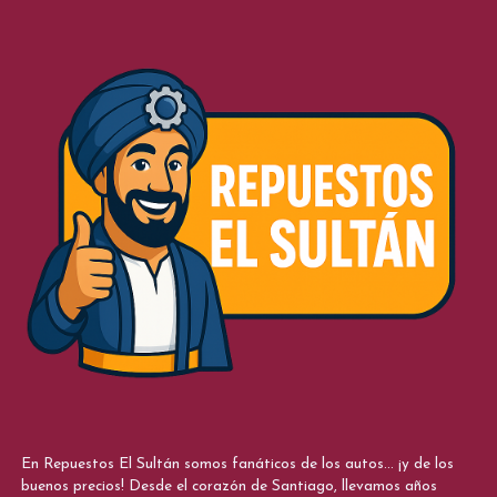
En Repuestos El Sultán somos fanáticos de los autos... ¡y de los
buenos precios! Desde el corazón de Santiago, llevamos años