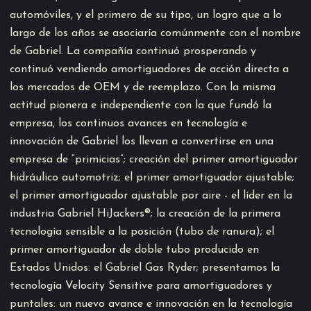
automóviles, y el primero de su tipo, un logro que a lo
largo de los años se asociaría comúnmente con el nombre
de Gabriel. La compañía continuó prosperando y
continuó vendiendo amortiguadores de acción directa a
los mercados de OEM y de reemplazo. Con la misma
actitud pionera e independiente con la que fundó la
empresa, los continuos avances en tecnología e
innovación de Gabriel los llevan a convertirse en una
empresa de “primicias”; creación del primer amortiguador
hidráulico automotriz; el primer amortiguador ajustable;
el primer amortiguador ajustable por aire - el líder en la
industria Gabriel HiJackers®; la creación de la primera
tecnología sensible a la posición (tubo de ranura); el
primer amortiguador de doble tubo producido en
Estados Unidos: el Gabriel Gas Ryder; presentamos la
tecnología Velocity Sensitive para amortiguadores y
puntales: un nuevo avance e innovación en la tecnología