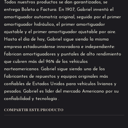
Todos nuestros productos se dan garantizados, se
entrega Boleta o Factura. En 1907, Gabriel inventó el
amortiguador automotriz original, seguido por el primer
amortiguador hidráulico, el primer amortiguador
ajustable y el primer amortiguador ajustable por aire.
Hasta el día de hoy, Gabriel sigue siendo la misma
empresa estadounidense innovadora e independiente:
fabrican amortiguadores y puntales de alto rendimiento
que cubren más del 96% de los vehículos
norteamericanos. Gabriel sigue siendo uno de los
fabricantes de repuestos y equipos originales más
confiables de Estados Unidos para vehículos livianos y
pesados. Gabriel es líder del mercado Americano por su
confiabilidad y tecnología .
COMPARTIR ESTE PRODUCTO