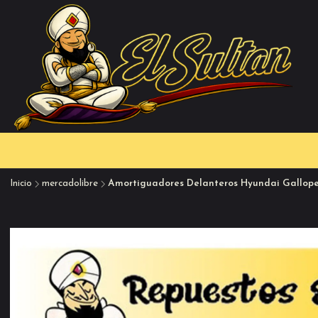
Inicio
mercadolibre
Amortiguadores Delanteros Hyundai Galloper