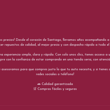
nos precios! Desde el corazón de Santiago, llevamos años acompañando a me
cer repuestos de calidad, al mejor precio y con despacho rápido a todo el 
xperiencia simple, clara y rápida. Con solo unos clics, tienes acceso a un
re con la confianza de estar comprando en una tienda seria, con atenci
 asesoramos para que compres justo lo que tu auto necesita, y si tiene
redes sociales o teléfono!
🚗 Calidad garantizada
🛒 Compras fáciles y seguras