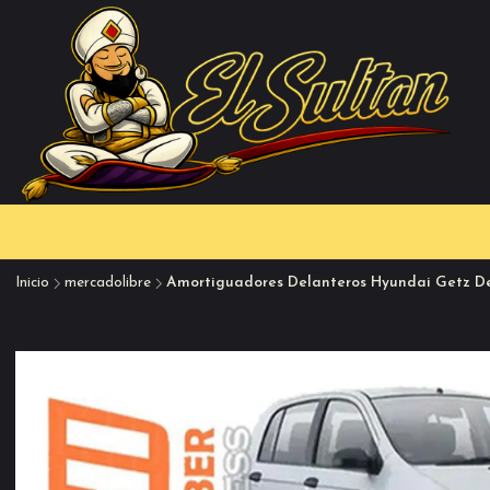
Inicio
mercadolibre
Amortiguadores Delanteros Hyundai Getz De