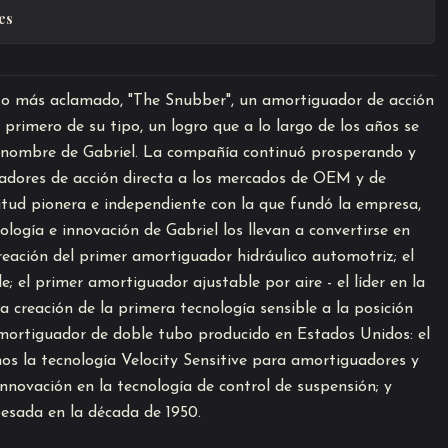
es
nto más aclamado, "The Snubber", un amortiguador de acción
 primero de su tipo, un logro que a lo largo de los años se
 nombre de Gabriel. La compañía continuó prosperando y
adores de acción directa a los mercados de OEM y de
tud pionera e independiente con la que fundó la empresa,
ología e innovación de Gabriel los llevan a convertirse en
reación del primer amortiguador hidráulico automotriz; el
; el primer amortiguador ajustable por aire - el líder en la
la creación de la primera tecnología sensible a la posición
amortiguador de doble tubo producido en Estados Unidos: el
os la tecnología Velocity Sensitive para amortiguadores y
nnovación en la tecnología de control de suspensión; y
 pesada en la década de 1950.