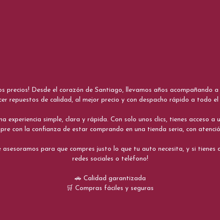
nos precios! Desde el corazón de Santiago, llevamos años acompañando a me
cer repuestos de calidad, al mejor precio y con despacho rápido a todo el 
xperiencia simple, clara y rápida. Con solo unos clics, tienes acceso a un
re con la confianza de estar comprando en una tienda seria, con atenci
 asesoramos para que compres justo lo que tu auto necesita, y si tiene
redes sociales o teléfono!
🚗 Calidad garantizada
🛒 Compras fáciles y seguras