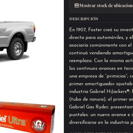
Mostrar stock de ubicacion
DESCRIPCIÓN
En 1907, Foster creó su inve
directa para automóviles, y el
asociaría comúnmente con el
continuó vendiendo amortigu
reemplazo. Con la misma acti
los continuos avances en tecn
una empresa de “primicias”; c
primer amortiguador ajustable
industria Gabriel HiJackers®; 
(tubo de ranura); el primer 
Gabriel Gas Ryder; presentam
puntales: un nuevo avance e i
diversificarse en la industria