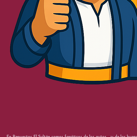
En Repuestos El Sultán somos fanáticos de los autos... ¡y de los bue