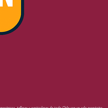
cánicos, talleres y particulares de todo Chile con un solo propósito: