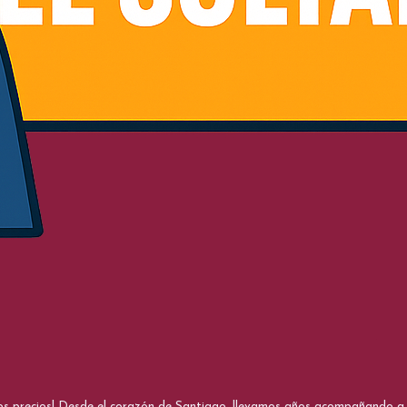
nos precios! Desde el corazón de Santiago, llevamos años acompañando a me