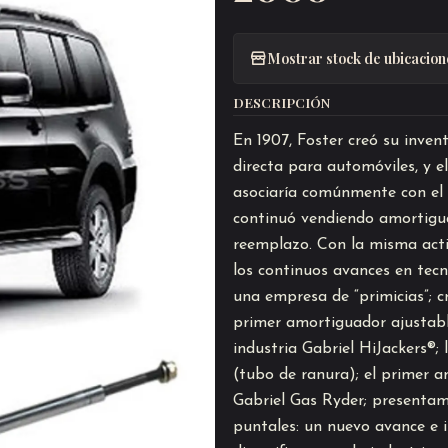
Mostrar stock de ubicacion
DESCRIPCIÓN
En 1907, Foster creó su inve
directa para automóviles, y el
asociaría comúnmente con el
continuó vendiendo amortigu
reemplazo. Con la misma acti
los continuos avances en tecn
una empresa de “primicias”; c
primer amortiguador ajustable
industria Gabriel HiJackers®; 
(tubo de ranura); el primer 
Gabriel Gas Ryder; presentam
puntales: un nuevo avance e i