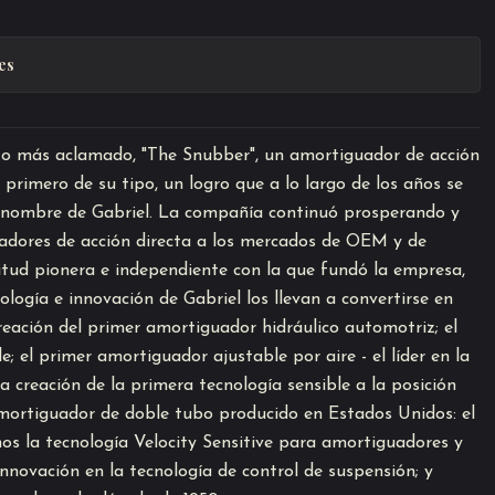
es
nto más aclamado, "The Snubber", un amortiguador de acción
 primero de su tipo, un logro que a lo largo de los años se
 nombre de Gabriel. La compañía continuó prosperando y
adores de acción directa a los mercados de OEM y de
tud pionera e independiente con la que fundó la empresa,
ología e innovación de Gabriel los llevan a convertirse en
reación del primer amortiguador hidráulico automotriz; el
; el primer amortiguador ajustable por aire - el líder en la
la creación de la primera tecnología sensible a la posición
amortiguador de doble tubo producido en Estados Unidos: el
os la tecnología Velocity Sensitive para amortiguadores y
nnovación en la tecnología de control de suspensión; y