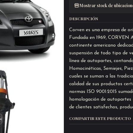
Mostrar stock de ubicacion
DESCRIPCIÓN
Corven es una empresa de or
Fundada en 1969, CORVEN Au
continente americano dedicad
suspensión de todo tipo de ve
línea de autopartes, contando
Homocinéticas, Semiejes, Pie
cuales se suman a las tradici
calidad de sus productos cer
normas ISO 9001:2015 sumado
homologación de autopartes e
de clientes satisfechos, prod
COMPARTIR ESTE PRODUCTO