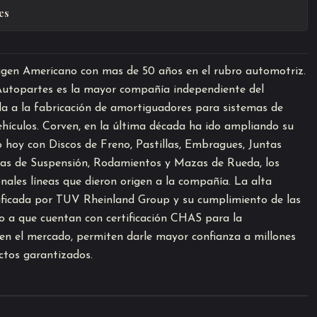
es
igen Americano con mas de 50 años en el rubro automotriz.
topartes es la mayor compañía independiente del
a a la fabricación de amortiguadores para sistemas de
hículos. Corven, en la última década ha ido ampliando su
 hoy con Discos de Freno, Pastillas, Embragues, Juntas
zas de Suspensión, Rodamientos y Mazas de Rueda, los
onales líneas que dieron origen a la compañía. La alta
tificada por TUV Rheinland Group y su cumplimiento de las
 a que cuentan con certificación CHAS para la
n el mercado, permiten darle mayor confianza a millones
uctos garantizados.