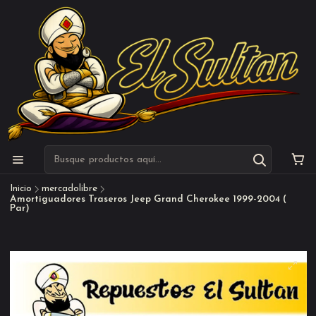
Inicio
mercadolibre
Amortiguadores Traseros Jeep Grand Cherokee 1999-2004 (
Par)