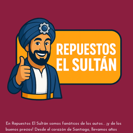
En Repuestos El Sultán somos fanáticos de los autos... ¡y de los
buenos precios! Desde el corazón de Santiago, llevamos años