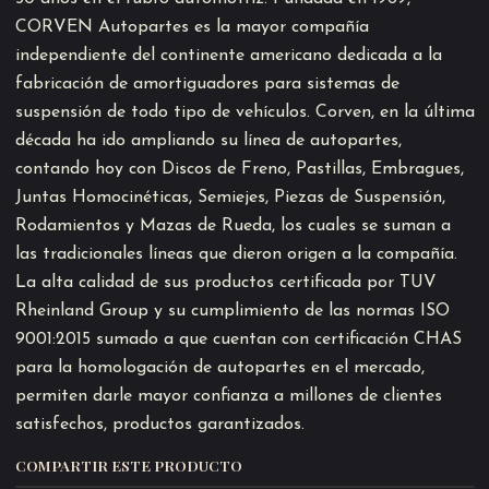
CORVEN Autopartes es la mayor compañía
independiente del continente americano dedicada a la
fabricación de amortiguadores para sistemas de
suspensión de todo tipo de vehículos. Corven, en la última
década ha ido ampliando su línea de autopartes,
contando hoy con Discos de Freno, Pastillas, Embragues,
Juntas Homocinéticas, Semiejes, Piezas de Suspensión,
Rodamientos y Mazas de Rueda, los cuales se suman a
las tradicionales líneas que dieron origen a la compañía.
La alta calidad de sus productos certificada por TUV
Rheinland Group y su cumplimiento de las normas ISO
9001:2015 sumado a que cuentan con certificación CHAS
para la homologación de autopartes en el mercado,
permiten darle mayor confianza a millones de clientes
satisfechos, productos garantizados.
COMPARTIR ESTE PRODUCTO