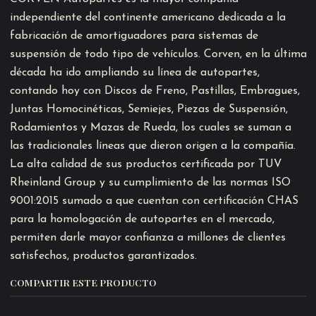
independiente del continente americano dedicada a la
fabricación de amortiguadores para sistemas de
suspensión de todo tipo de vehículos. Corven, en la última
década ha ido ampliando su línea de autopartes,
contando hoy con Discos de Freno, Pastillas, Embragues,
Juntas Homocinéticas, Semiejes, Piezas de Suspensión,
Rodamientos y Mazas de Rueda, los cuales se suman a
las tradicionales líneas que dieron origen a la compañía.
La alta calidad de sus productos certificada por TUV
Rheinland Group y su cumplimiento de las normas ISO
9001:2015 sumado a que cuentan con certificación CHAS
para la homologación de autopartes en el mercado,
permiten darle mayor confianza a millones de clientes
satisfechos, productos garantizados.
COMPARTIR ESTE PRODUCTO