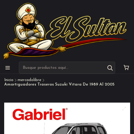
Inicio
mercadolibre
Amortiguadores Traseros Suzuki Vitara De 1989 Al 2005