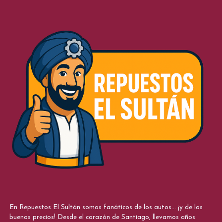
En Repuestos El Sultán somos fanáticos de los autos... ¡y de los
buenos precios! Desde el corazón de Santiago, llevamos años