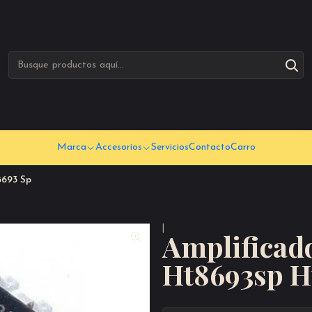
Marca
Accesorios
Servicios
Contacto
Carro
8693 Sp
|
Amplificad
Ht8693sp H