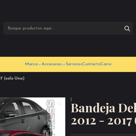
Marca
Accesorios
Servicios
Contacto
Carro
7 (solo Una)
|
Bandeja De
2012 - 2017 