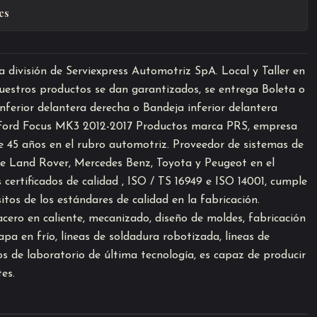
es
división de Serviexpress Automotriz SpA. Local y Taller en
estros productos se dan garantizados, se entrega Boleta o
nferior delantera derecha o Bandeja inferior delantera
 Ford Focus MK3 2012-2017 Productos marca PRS, empresa
 45 años en el rubro automotriz. Proveedor de sistemas de
de Land Rover, Mercedes Benz, Toyota y Peugeot en el
certificados de calidad , ISO / TS 16949 e ISO 14001, cumple
tos de los estándares de calidad en la fabricación.
cero en caliente, mecanizado, diseño de moldes, fabricación
a en frío, líneas de soldadura robotizada, líneas de
s de laboratorio de última tecnología, es capaz de producir
tes.