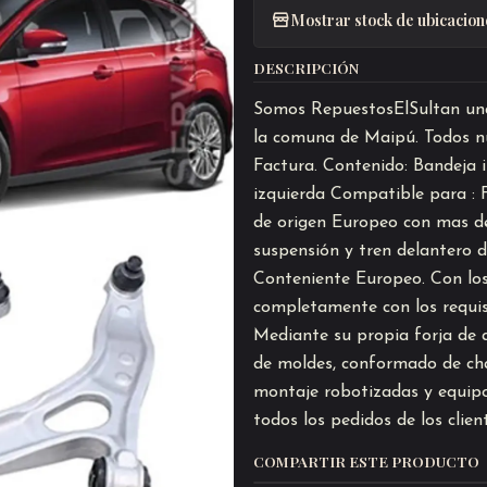
Mostrar stock de ubicacion
DESCRIPCIÓN
Somos RepuestosElSultan una 
la comuna de Maipú. Todos nu
Factura. Contenido: Bandeja i
izquierda Compatible para :
de origen Europeo con mas de
suspensión y tren delantero 
Conteniente Europeo. Con los 
completamente con los requisi
Mediante su propia forja de a
de moldes, conformado de chap
montaje robotizadas y equipo
todos los pedidos de los clien
COMPARTIR ESTE PRODUCTO