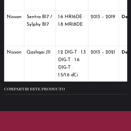
Nissan
Sentra B17 /
1.6 HR16DE ·
2013 – 2019
Del
Sylphy B17
1.8 MR18DE
Nissan
Qashqai J11
1.2 DIG-T · 1.3
2013 – 2021
Del
DIG-T · 1.6
DIG-T ·
1.5/1.6 dCi
COMPARTIR ESTE PRODUCTO