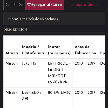
Agregar al Carro
Comprar ahora
Cantidad
Mostrar stock de ubicaciones
DESCRIPCIÓN
Modelo /
Motor
Años de
Marca
Plataforma
(principales)
fabricación
Eje
Nissan
Juke F15
1.6 HR16DE ·
2010 – 2019
Del
1.6 DIG-T
MR16DDT ·
1.5 dCi K9K
Nissan
Leaf ZE0 /
80 kW EM57
2010 – 2017
Del
ZE1