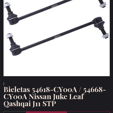
|
Bieletas 54618-CY00A / 54668-
CY00A Nissan Juke Leaf
Qashqai J11 STP