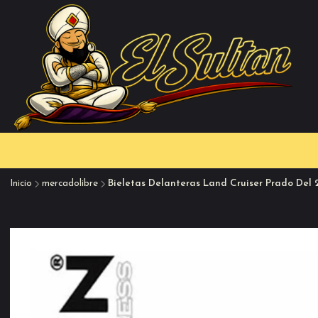
Inicio
mercadolibre
Bieletas Delanteras Land Cruiser Prado Del 