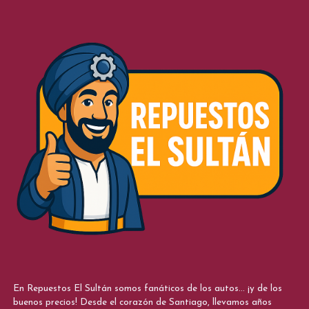
En Repuestos El Sultán somos fanáticos de los autos... ¡y de los
buenos precios! Desde el corazón de Santiago, llevamos años