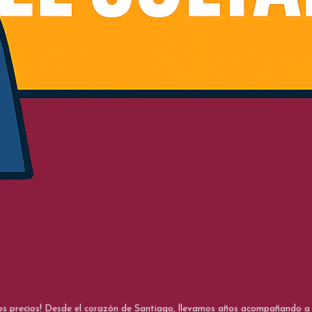
nos precios! Desde el corazón de Santiago, llevamos años acompañando a me