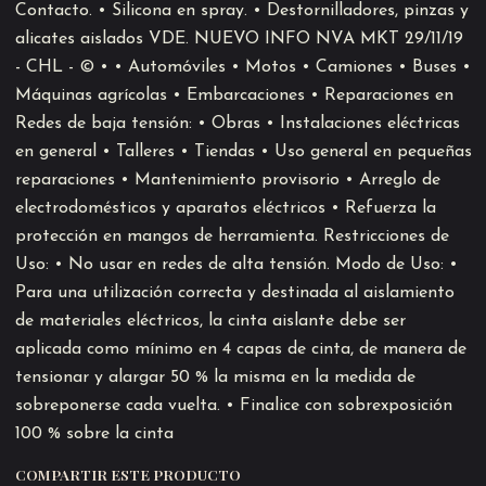
Contacto. • Silicona en spray. • Destornilladores, pinzas y
alicates aislados VDE. NUEVO INFO NVA MKT 29/11/19
- CHL - © • • Automóviles • Motos • Camiones • Buses •
Máquinas agrícolas • Embarcaciones • Reparaciones en
Redes de baja tensión: • Obras • Instalaciones eléctricas
en general • Talleres • Tiendas • Uso general en pequeñas
reparaciones • Mantenimiento provisorio • Arreglo de
electrodomésticos y aparatos eléctricos • Refuerza la
protección en mangos de herramienta. Restricciones de
Uso: • No usar en redes de alta tensión. Modo de Uso: •
Para una utilización correcta y destinada al aislamiento
de materiales eléctricos, la cinta aislante debe ser
aplicada como mínimo en 4 capas de cinta, de manera de
tensionar y alargar 50 % la misma en la medida de
sobreponerse cada vuelta. • Finalice con sobrexposición
100 % sobre la cinta
COMPARTIR ESTE PRODUCTO