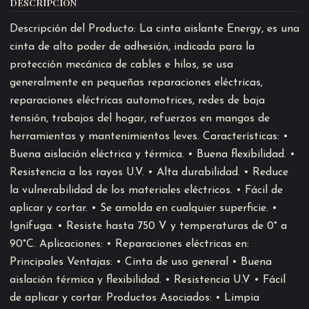
DESCRIPCIÓN
Descripción del Producto: La cinta aislante Energy, es una
cinta de alto poder de adhesión, indicada para la
protección mecánica de cables e hilos, se usa
generalmente en pequeñas reparaciones eléctricas,
reparaciones eléctricas automotrices, redes de baja
tensión, trabajos del hogar, refuerzos en mangos de
herramientas y mantenimientos leves. Características: •
Buena aislación eléctrica y térmica. • Buena flexibilidad. •
Resistencia a los rayos U.V. • Alta durabilidad. • Reduce
la vulnerabilidad de los materiales eléctricos. • Fácil de
aplicar y cortar. • Se amolda en cualquier superficie. •
Ignífuga. • Resiste hasta 750 V y temperaturas de 0° a
90°C. Aplicaciones: • Reparaciones eléctricas en:
Principales Ventajas: • Cinta de uso general • Buena
aislación térmica y flexibilidad. • Resistencia U.V • Fácil
de aplicar y cortar. Productos Asociados: • Limpia