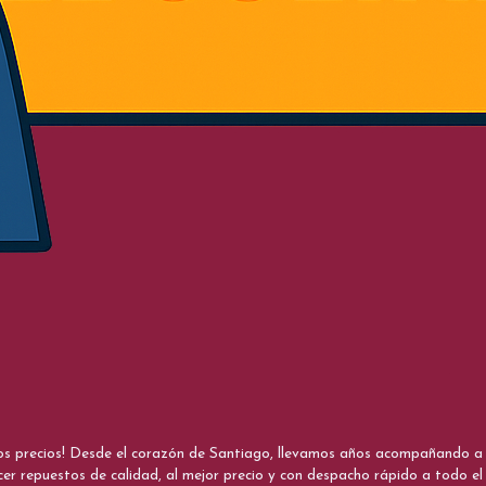
nos precios! Desde el corazón de Santiago, llevamos años acompañando a me
cer repuestos de calidad, al mejor precio y con despacho rápido a todo el 