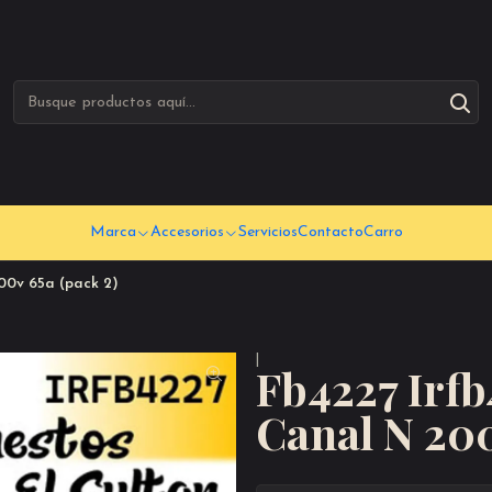
Marca
Accesorios
Servicios
Contacto
Carro
00v 65a (pack 2)
|
Fb4227 Irfb
Canal N 200