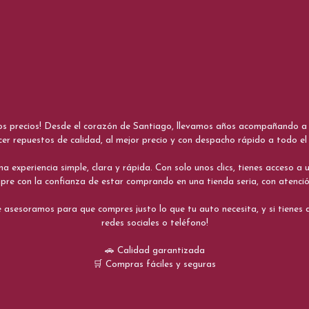
nos precios! Desde el corazón de Santiago, llevamos años acompañando a me
cer repuestos de calidad, al mejor precio y con despacho rápido a todo el 
xperiencia simple, clara y rápida. Con solo unos clics, tienes acceso a un
re con la confianza de estar comprando en una tienda seria, con atenci
 asesoramos para que compres justo lo que tu auto necesita, y si tiene
redes sociales o teléfono!
🚗 Calidad garantizada
🛒 Compras fáciles y seguras