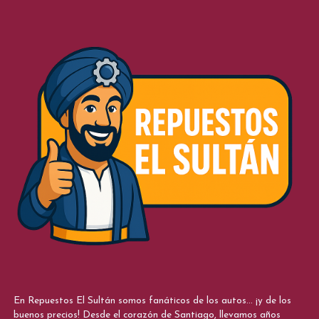
En Repuestos El Sultán somos fanáticos de los autos... ¡y de los
buenos precios! Desde el corazón de Santiago, llevamos años