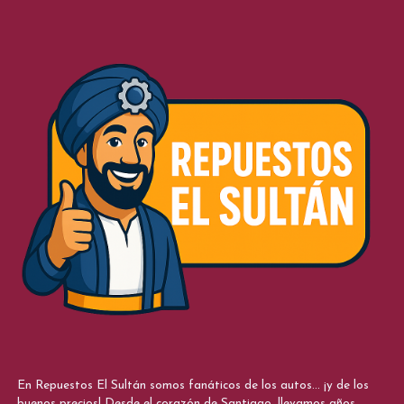
En Repuestos El Sultán somos fanáticos de los autos... ¡y de los
buenos precios! Desde el corazón de Santiago, llevamos años