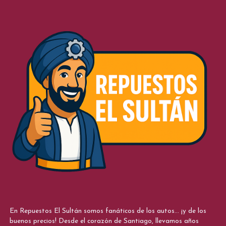
En Repuestos El Sultán somos fanáticos de los autos... ¡y de los
buenos precios! Desde el corazón de Santiago, llevamos años