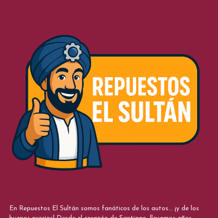
En Repuestos El Sultán somos fanáticos de los autos... ¡y de los