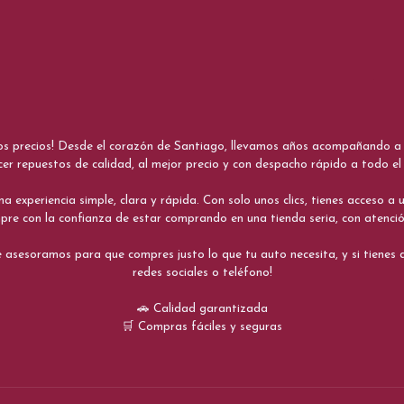
nos precios! Desde el corazón de Santiago, llevamos años acompañando a me
cer repuestos de calidad, al mejor precio y con despacho rápido a todo el 
xperiencia simple, clara y rápida. Con solo unos clics, tienes acceso a un
re con la confianza de estar comprando en una tienda seria, con atenci
 asesoramos para que compres justo lo que tu auto necesita, y si tiene
redes sociales o teléfono!
🚗 Calidad garantizada
🛒 Compras fáciles y seguras