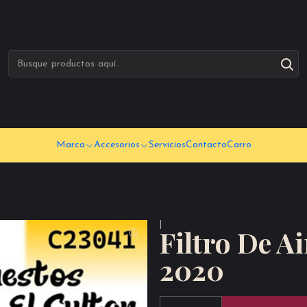
Marca
Accesorios
Servicios
Contacto
Carro
|
Filtro De A
2020