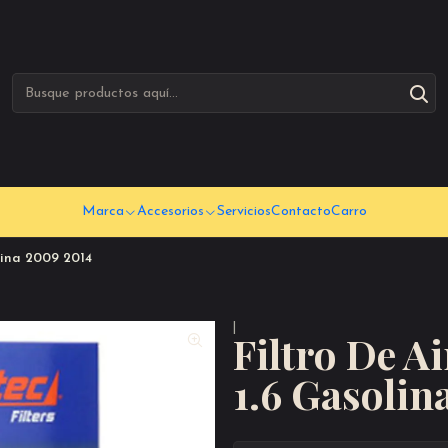
Marca
Accesorios
Servicios
Contacto
Carro
lina 2009 2014
|
Filtro De A
1.6 Gasolin