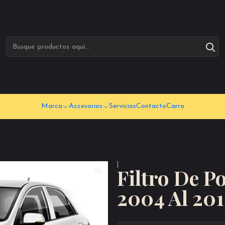
Marca
Accesorios
Servicios
Contacto
Carro
|
Filtro De P
2004 Al 201