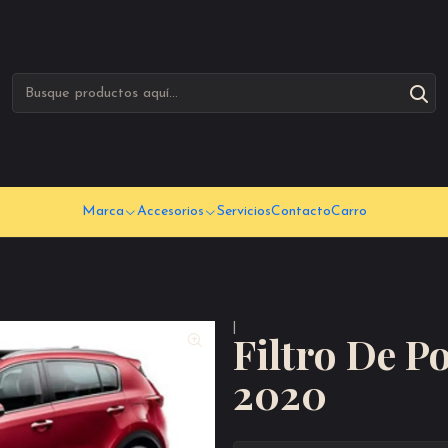
Marca
Accesorios
Servicios
Contacto
Carro
|
Filtro De P
2020