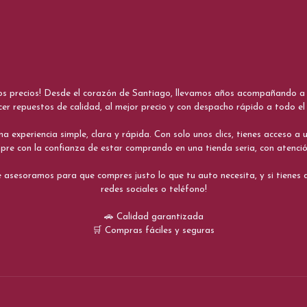
nos precios! Desde el corazón de Santiago, llevamos años acompañando a me
cer repuestos de calidad, al mejor precio y con despacho rápido a todo el 
xperiencia simple, clara y rápida. Con solo unos clics, tienes acceso a un
re con la confianza de estar comprando en una tienda seria, con atenci
 asesoramos para que compres justo lo que tu auto necesita, y si tiene
redes sociales o teléfono!
🚗 Calidad garantizada
🛒 Compras fáciles y seguras