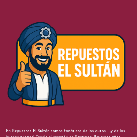
En Repuestos El Sultán somos fanáticos de los autos... ¡y de los