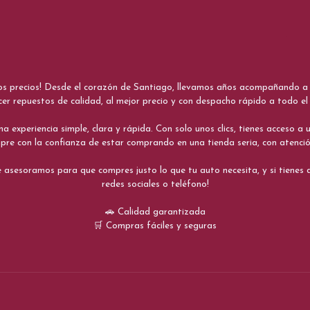
nos precios! Desde el corazón de Santiago, llevamos años acompañando a me
cer repuestos de calidad, al mejor precio y con despacho rápido a todo el 
xperiencia simple, clara y rápida. Con solo unos clics, tienes acceso a un
re con la confianza de estar comprando en una tienda seria, con atenci
 asesoramos para que compres justo lo que tu auto necesita, y si tiene
redes sociales o teléfono!
🚗 Calidad garantizada
🛒 Compras fáciles y seguras