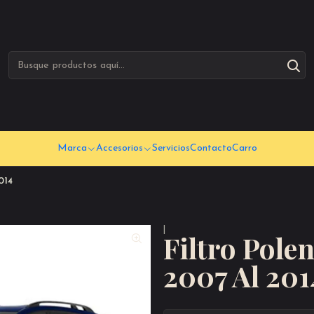
Marca
Accesorios
Servicios
Contacto
Carro
014
|
Filtro Pole
2007 Al 201