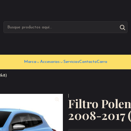
Marca
Accesorios
Servicios
Contacto
Carro
1k8)
|
Filtro Pole
2008-2017 (