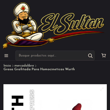
Inicio
mercadolibre
Grasa Grafitada Para Homocineticas Wurth