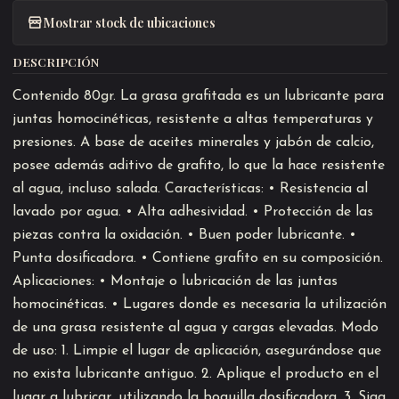
Mostrar stock de ubicaciones
DESCRIPCIÓN
Contenido 80gr. La grasa grafitada es un lubricante para
juntas homocinéticas, resistente a altas temperaturas y
presiones. A base de aceites minerales y jabón de calcio,
posee además aditivo de grafito, lo que la hace resistente
al agua, incluso salada. Características: • Resistencia al
lavado por agua. • Alta adhesividad. • Protección de las
piezas contra la oxidación. • Buen poder lubricante. •
Punta dosificadora. • Contiene grafito en su composición.
Aplicaciones: • Montaje o lubricación de las juntas
homocinéticas. • Lugares donde es necesaria la utilización
de una grasa resistente al agua y cargas elevadas. Modo
de uso: 1. Limpie el lugar de aplicación, asegurándose que
no exista lubricante antiguo. 2. Aplique el producto en el
lugar a lubricar, utilizando la boquilla dosificadora. 3. Siga