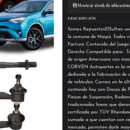
Mostrar stock de ubicacion
DESCRIPCIÓN
Somos RepuestosElSultan una 
la comuna de Maipú. Todos nu
Factura. Contenido del Juego:
Derecho Compatible para : T
de origen Americano con mas 
CORVEN Autopartes es la ma
dedicada a la fabricación de
de vehículos. Corven, en la ú
contando hoy con Discos de F
Piezas de Suspensión, Rodami
tradicionales líneas que dier
certificada por TUV Rheinlan
sumado a que cuentan con cer
mercado, permiten darle mayor