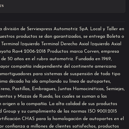
es
división de Serviexpress Automotriz SpA. Local y Taller en
estros productos se dan garantizados, se entrega Boleta o
 Terminal Izquierdo Terminal Derecho Axial Izquierdo Axial
oyota Rav4 2006-2018 Productos marca Corven, empresa
de 50 años en el rubro automotriz. Fundada en 1969,
yor compañía independiente del continente americano
 amortiguadores para sistemas de suspensión de todo tipo
ltima década ha ido ampliando su línea de autopartes,
reno, Pastillas, Embragues, Juntas Homocinéticas, Semiejes,
entos y Mazas de Rueda, los cuales se suman a las
on origen a la compañía. La alta calidad de sus productos
d Group y su cumplimiento de las normas ISO 9001:2015
tificación CHAS para la homologación de autopartes en el
 confianza a millones de clientes satisfechos, productos