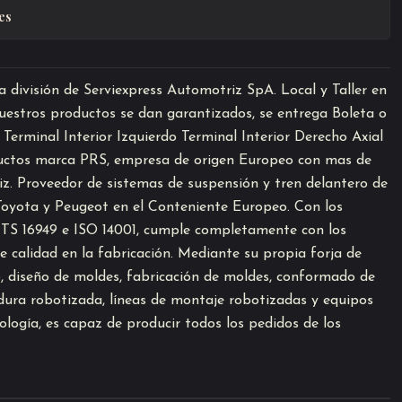
es
división de Serviexpress Automotriz SpA. Local y Taller en
estros productos se dan garantizados, se entrega Boleta o
 Terminal Interior Izquierdo Terminal Interior Derecho Axial
ductos marca PRS, empresa de origen Europeo con mas de
iz. Proveedor de sistemas de suspensión y tren delantero de
oyota y Peugeot en el Conteniente Europeo. Con los
 / TS 16949 e ISO 14001, cumple completamente con los
de calidad en la fabricación. Mediante su propia forja de
o, diseño de moldes, fabricación de moldes, conformado de
adura robotizada, líneas de montaje robotizadas y equipos
ología, es capaz de producir todos los pedidos de los