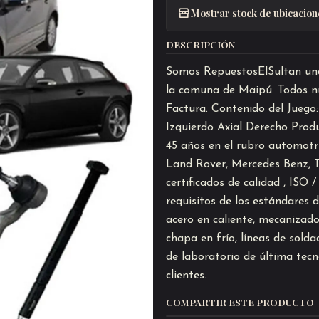
Mostrar stock de ubicacion
DESCRIPCIÓN
Somos RepuestosElSultan una 
la comuna de Maipú. Todos nu
Factura. Contenido del Juego:
Izquierdo Axial Derecho Pro
45 años en el rubro automotr
Land Rover, Mercedes Benz, T
certificados de calidad , ISO
requisitos de los estándares 
acero en caliente, mecanizad
chapa en frío, líneas de sold
de laboratorio de última tecn
clientes.
COMPARTIR ESTE PRODUCTO