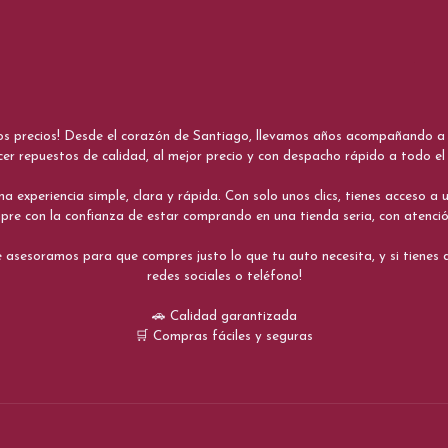
nos precios! Desde el corazón de Santiago, llevamos años acompañando a me
cer repuestos de calidad, al mejor precio y con despacho rápido a todo el 
xperiencia simple, clara y rápida. Con solo unos clics, tienes acceso a un
re con la confianza de estar comprando en una tienda seria, con atenci
 asesoramos para que compres justo lo que tu auto necesita, y si tiene
redes sociales o teléfono!
🚗 Calidad garantizada
🛒 Compras fáciles y seguras