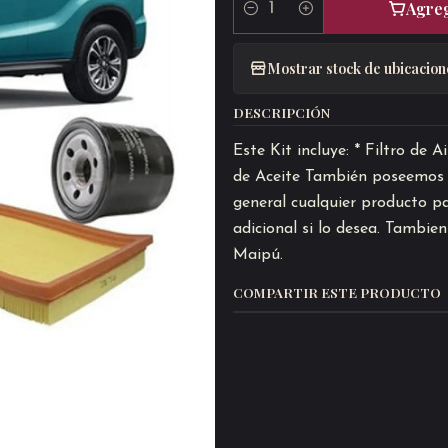
Agreg
Cantidad
Mostrar stock de ubicacion
DESCRIPCIÓN
Este Kit incluye: * Filtro de 
de Aceite También poseemos ,ac
general cualquier producto p
adicional si lo desea. Tambie
Maipú.
COMPARTIR ESTE PRODUCTO