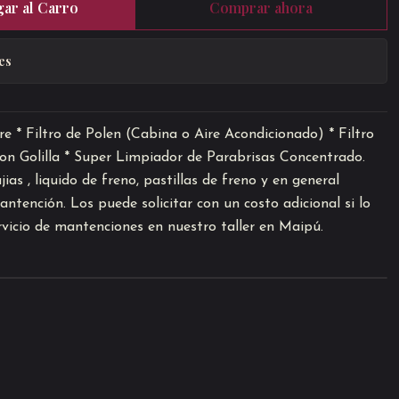
ar al Carro
Comprar ahora
es
Aire * Filtro de Polen (Cabina o Aire Acondicionado) * Filtro
con Golilla * Super Limpiador de Parabrisas Concentrado.
as , liquido de freno, pastillas de freno y en general
ntención. Los puede solicitar con un costo adicional si lo
vicio de mantenciones en nuestro taller en Maipú.