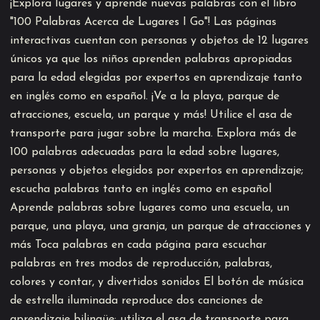
¡Explora lugares y aprende nuevas palabras con el libro
"100 Palabras Acerca de Lugares I Go"! Las páginas
interactivas cuentan con personas y objetos de 12 lugares
únicos ya que los niños aprenden palabras apropiadas
para la edad elegidas por expertos en aprendizaje tanto
en inglés como en español. ¡Ve a la playa, parque de
atracciones, escuela, un parque y más! Utilice el asa de
transporte para jugar sobre la marcha. Explora más de
100 palabras adecuadas para la edad sobre lugares,
personas y objetos elegidos por expertos en aprendizaje;
escucha palabras tanto en inglés como en español
Aprende palabras sobre lugares como una escuela, un
parque, una playa, una granja, un parque de atracciones y
más Toca palabras en cada página para escuchar
palabras en tres modos de reproducción, palabras,
colores y contar, y divertidos sonidos El botón de música
de estrella iluminada reproduce dos canciones de
aprendizaje bilingüe; utiliza el asa de transporte para