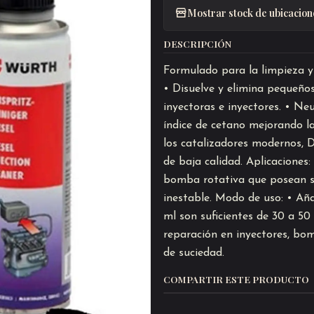
Mostrar stock de ubicacion
DESCRIPCIÓN
Formulado para la limpieza y 
• Disuelve y elimina pequeño
inyectoras e inyectores. • Ne
índice de cetano mejorando l
los catalizadores modernos, 
de baja calidad. Aplicaciones
bomba rotativa que posean suc
inestable. Modo de uso: • Aña
ml son suficientes de 30 a 50
reparación en inyectores, bom
de suciedad.
COMPARTIR ESTE PRODUCTO