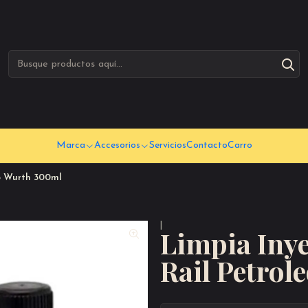
Marca
Accesorios
Servicios
Contacto
Carro
o Wurth 300ml
|
Limpia Iny
Rail Petro