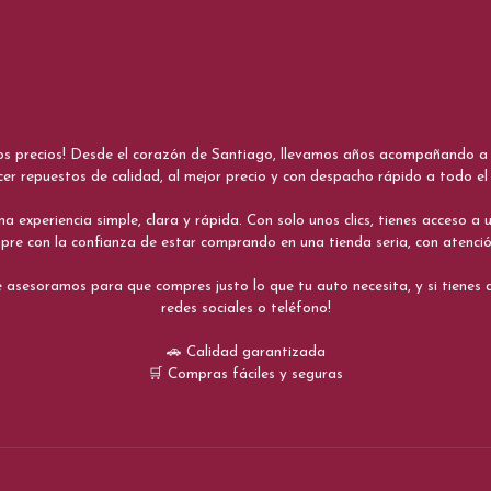
nos precios! Desde el corazón de Santiago, llevamos años acompañando a me
cer repuestos de calidad, al mejor precio y con despacho rápido a todo el 
xperiencia simple, clara y rápida. Con solo unos clics, tienes acceso a un
re con la confianza de estar comprando en una tienda seria, con atenci
 asesoramos para que compres justo lo que tu auto necesita, y si tiene
redes sociales o teléfono!
🚗 Calidad garantizada
🛒 Compras fáciles y seguras