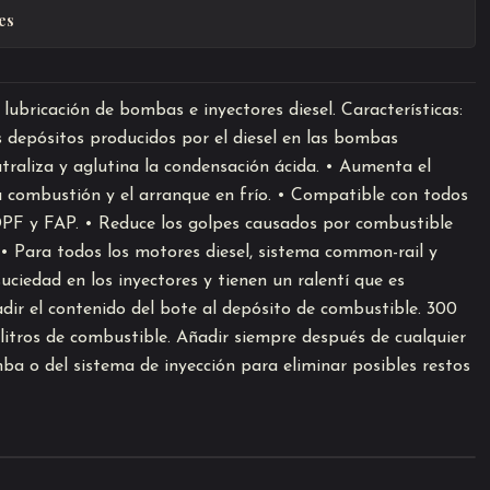
es
lubricación de bombas e inyectores diesel. Características:
s depósitos producidos por el diesel en las bombas
utraliza y aglutina la condensación ácida. • Aumenta el
a combustión y el arranque en frío. • Compatible con todos
DPF y FAP. • Reduce los golpes causados por combustible
: • Para todos los motores diesel, sistema common-rail y
iedad en los inyectores y tienen un ralentí que es
dir el contenido del bote al depósito de combustible. 300
 litros de combustible. Añadir siempre después de cualquier
ba o del sistema de inyección para eliminar posibles restos